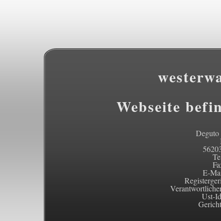
westerw
Webseite befi
Deguto
56203
Tel
Fa
E-Ma
Registerge
Verantwortlicher
Ust-I
Gericht